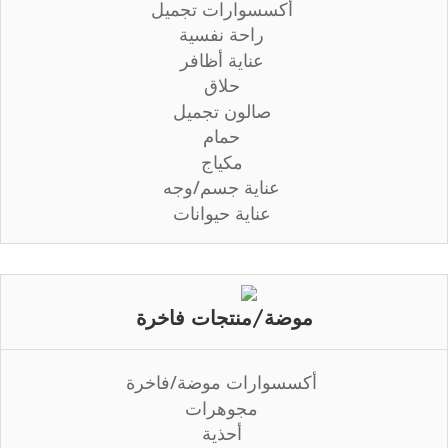
أكسسوارات تجميل
راحة نفسية
عناية أظافر
حلاق
صالون تجميل
حمام
مكياج
عناية جسم/وجه
عناية حيوانات
موضة/منتجات فاخرة
أكسسوارات موضة/فاخرة
مجوهرات
أحذية