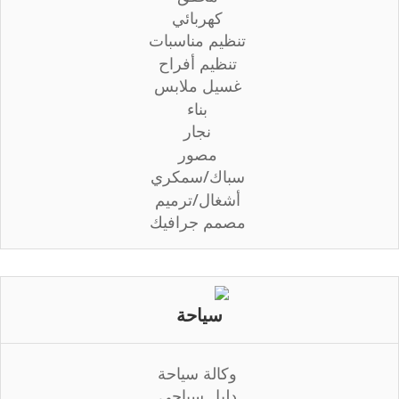
كهربائي
تنظيم مناسبات
تنظيم أفراح
غسيل ملابس
بناء
نجار
مصور
سباك/سمكري
أشغال/ترميم
مصمم جرافيك
سياحة
وكالة سياحة
دليل سياحي