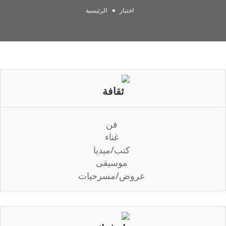
اختبار
الرئيسية
ثقافة
فن
غناء
كتب/ميديا
موسيقى
عروض/مسرحيات