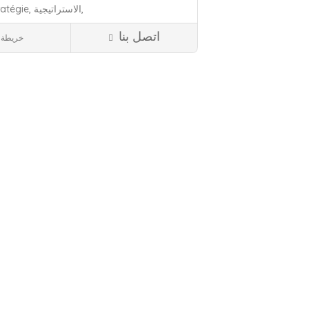
الاستراتيجية,
ratégie,
اتصل بنا
خريطة
75 باريس
أل