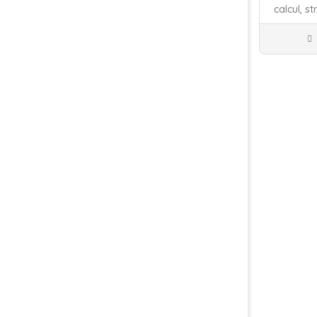
calcul,
st
عاب تعليمية
حفظ