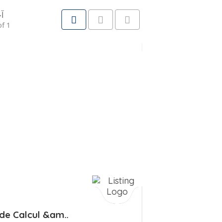
آخ
f 1
 de Calcul &am..