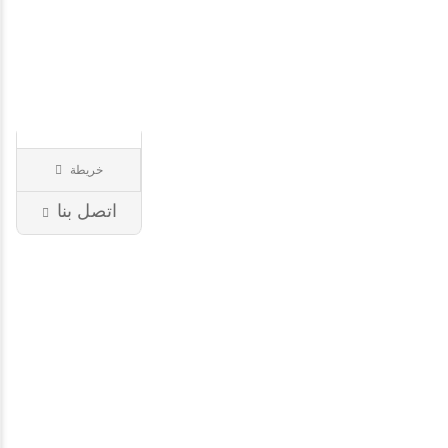
Merveilles
du
Mariag..
خريطة
مجوهرات
69 رون
اتصل بنا