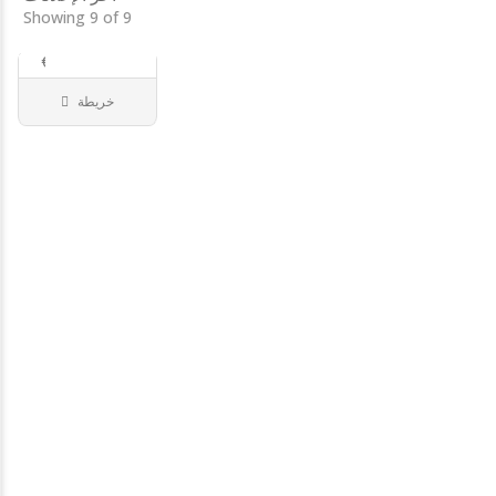
€
Showing 9 of 9
€
€
5.0
music
خريطة
oriental..
موسيقى
75
باريس