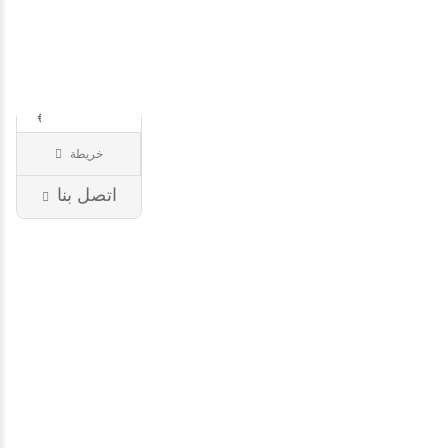
€
€
€
€
خريطة
Manucure..
عناية أظافر
35 إيل
اتصل بنا
وفيلان