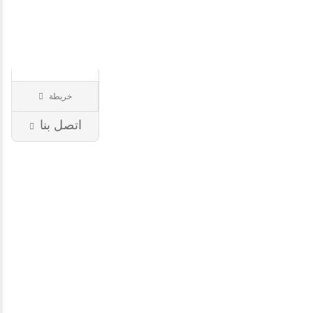
Les
Délices
d'O..
خريطة
بقالة
75
اتصل بنا
باريس