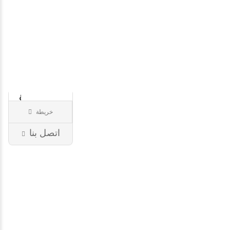
Wally
Le
Saharien
&#..
خريطة
مطعم
75
اتصل بنا
باريس