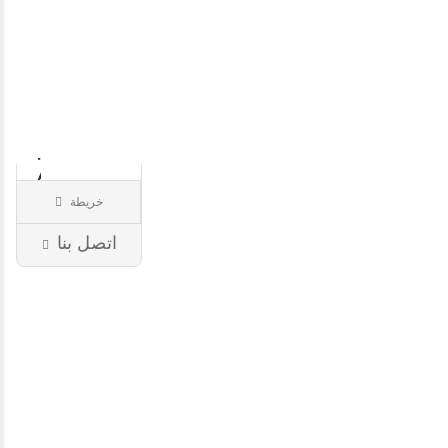
RÉSIDENCE
PRIVÉE
AVE..
خريطة
djerba,
تأجير عقارات
jerba,
38 إزار
اتصل بنا
la
Tunisie,