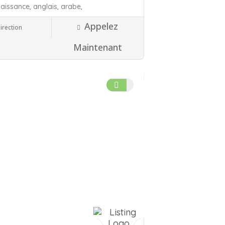
naissance,
anglais,
arabe,
Appelez
irection
27 Eure
r Arabe - Français
Maintenant
ongé !