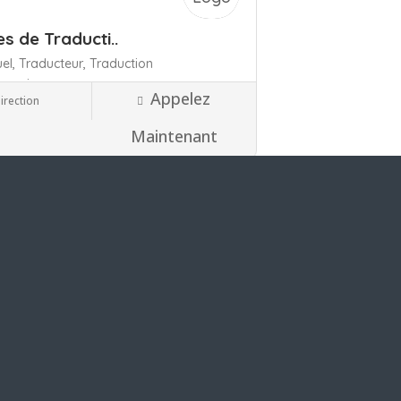
es de Traducti..
uel,
Traducteur,
Traduction
ançais,
Appelez
irection
34 Hérault
r Arabe - Français
Maintenant