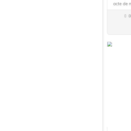
acte de 
D
Traducteu
Appliquer
Jour de c