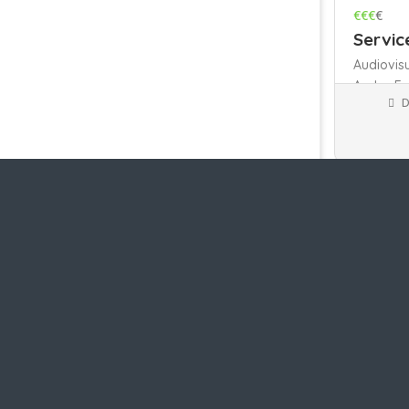
€€€
€
Servic
Audiovis
Arabe-Fr
D
Traducteu
Appliquer