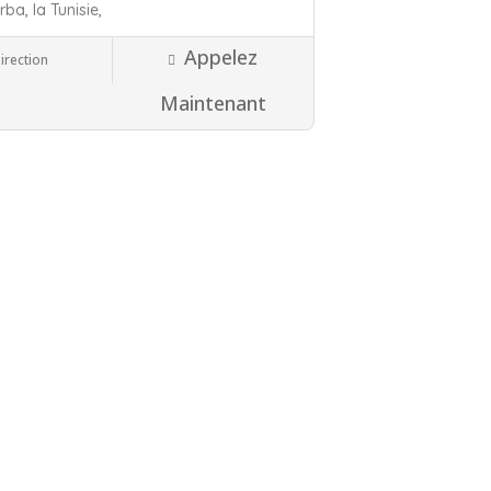
erba,
la Tunisie,
Appelez
irection
38 Isère
immobilière
Maintenant