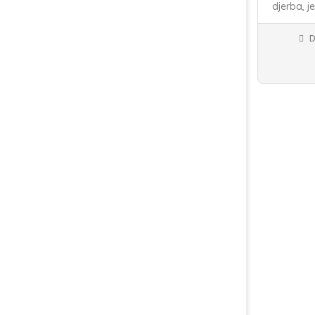
djerba,
j
D
Location 
Appliquer