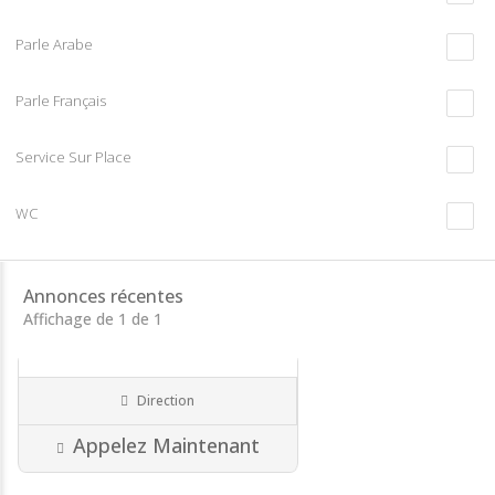
Parle Arabe
Parle Français
Service Sur Place
WC
Annonces récentes
€
€€€
Affichage de 1 de 1
Manucure..
Direction
Centre ongulaire
35 Île-et-Vilaine
Appelez Maintenant