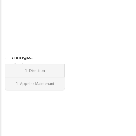
€
€€€
Traductrice
trilingu..
#freelance #traduction #traducteur #traductrice #francais 
Direction
Traducteur
Appelez Maintenant
93 Seine-Saint-Denis
France