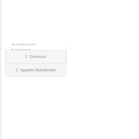
€
€€€
Photographe..
anniversaire,
baptême,
fiançailles,
Direction
Photographe
06 Alpes-Maritimes
Appelez Maintenant