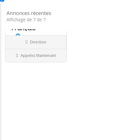
€€
€€
Annonces récentes
Affichage de 7 de 7
Traduction
Français
..
5.0
Jour de congé !
Direction
acte de
Traducteur Arabe -
naissance,
Français
Appelez Maintenant
diplômes,
74 Haute-Savoie
jugement
رخصة سياقة,